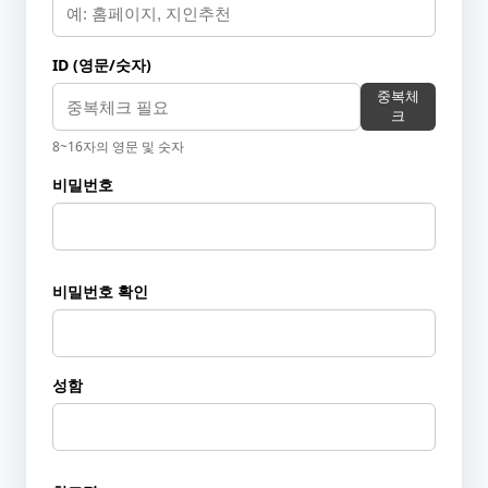
ID (영문/숫자)
중복체
크
8~16자의 영문 및 숫자
비밀번호
비밀번호 확인
성함